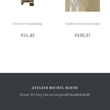
Zweedse dopsluiting
Bubble unit muurbeugel
€51,43
€100,37
ATELIER MICHEL KOENE
Koene. Dé zorg van een toegewijd familiebedrijf!