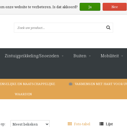
 om onze website te verbeteren. Is dat akkoord?
Ja
Nee
Zintuigprikkeling/Snoezelen
Buiten
Mobiliteit
ENSELIJKE EN MAATSCHAPPELIJKE
VAKMENSEN MET HART VOOR U
WAARDEN
 op:
Foto-tabel
Lijst