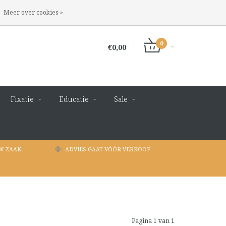
INLOGGEN
REGISTREREN
Meer over cookies »
0
€0,00
Fixatie
Educatie
Sale
W ZAAK
ADVIES GAAT VÓÓR VERKOOP
Pagina 1 van 1