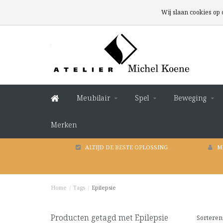
Wij slaan cookies op
Meubilair
Spel
Beweging
Merken
ALTIJD DE BESTE OPLOSSING
M
Home
/
Tags
/
Epilepsie
Producten getagd met Epilepsie
Sorteren