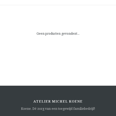
Geen producten gevonden!...
ATELIER MICHEL KOENE
Koene. Dé zorg van een toegewijd familiebedrijf!