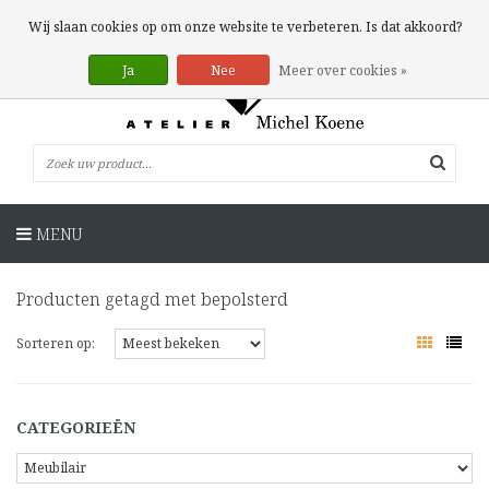
0 Artikelen
Wij slaan cookies op om onze website te verbeteren. Is dat akkoord?
Ja
Nee
Meer over cookies »
MENU
Producten getagd met bepolsterd
Sorteren op:
CATEGORIEËN