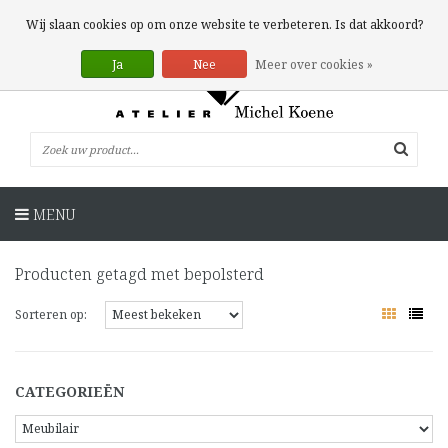
0 Artikelen
Wij slaan cookies op om onze website te verbeteren. Is dat akkoord?
Ja
Nee
Meer over cookies »
MENU
Producten getagd met bepolsterd
Sorteren op:
CATEGORIEËN