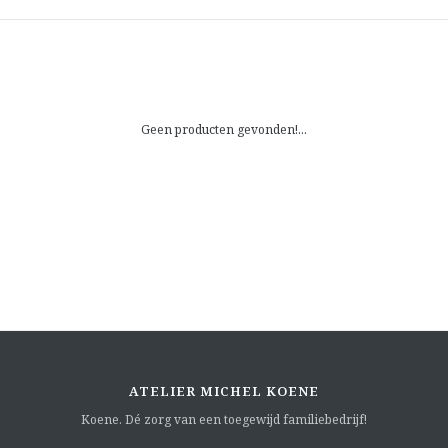
Geen producten gevonden!...
ATELIER MICHEL KOENE
Koene. Dé zorg van een toegewijd familiebedrijf!