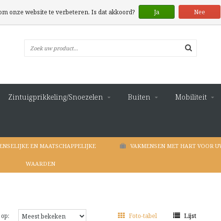
 om onze website te verbeteren. Is dat akkoord?
Ja
Nee
Zintuigprikkeling/Snoezelen
Buiten
Mobiliteit
ENSELIJKE EN MAATSCHAPPELIJKE
VAKMENSEN MET HART VOOR U
WAARDEN
 op:
Foto-tabel
Lijst