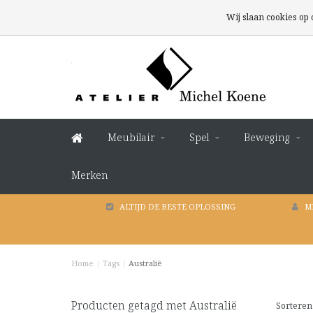
Wij slaan cookies op
Meubilair
Spel
Beweging
Merken
ALTIJD DE BESTE OPLOSSING
M
Home
/
Tags
/
Australië
Producten getagd met Australië
Sorteren