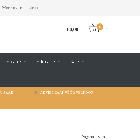
INLOGGEN
REGISTREREN
Meer over cookies »
0
€0,00
Fixatie
Educatie
Sale
W ZAAK
ADVIES GAAT VÓÓR VERKOOP
Pagina 1 van 1