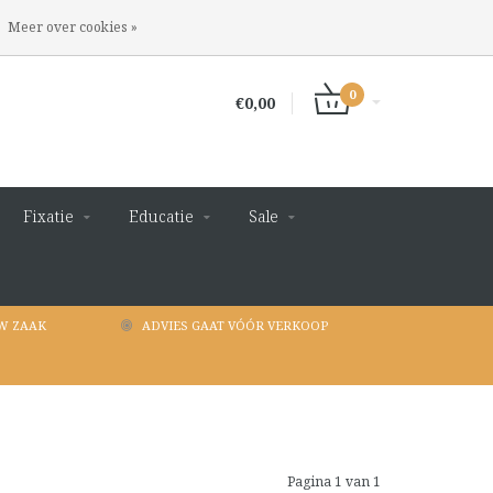
INLOGGEN
REGISTREREN
Meer over cookies »
0
€0,00
Fixatie
Educatie
Sale
W ZAAK
ADVIES GAAT VÓÓR VERKOOP
Pagina 1 van 1