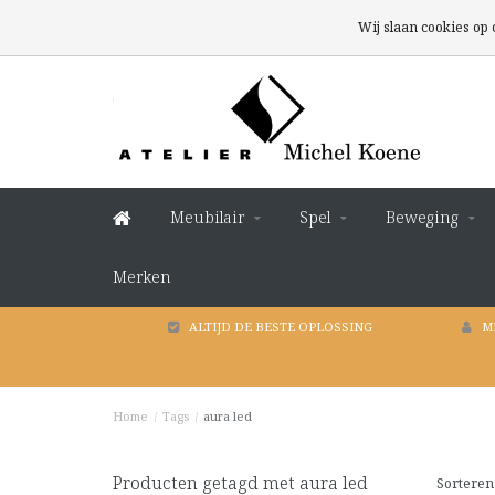
Wij slaan cookies op
Meubilair
Spel
Beweging
Merken
ALTIJD DE BESTE OPLOSSING
M
Home
/
Tags
/
aura led
Producten getagd met aura led
Sorteren