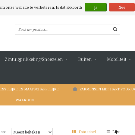
 om onze website te verbeteren. Is dat akkoord?
Ja
Nee
Zintuigprikkeling/Snoezelen
Buiten
Mobiliteit
ENSELIJKE EN MAATSCHAPPELIJKE
VAKMENSEN MET HART VOOR U
WAARDEN
 op:
Foto-tabel
Lijst