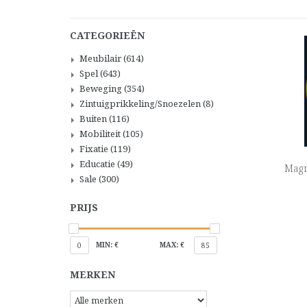
CATEGORIEËN
Meubilair
(614)
Spel
(643)
Beweging
(354)
Zintuigprikkeling/Snoezelen
(8)
Buiten
(116)
Mobiliteit
(105)
Fixatie
(119)
Educatie
(49)
Magn
Sale
(300)
PRIJS
MIN: €
MAX: €
0
85
MERKEN