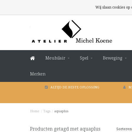
Wij slaan cookies op
Meubilair
Spel
Beweging
Merken
ALTIJD DE BESTE OPLOSSING
M
Home
/
Tags
/
aquaplus
Producten getagd met aquaplus
Sorteren