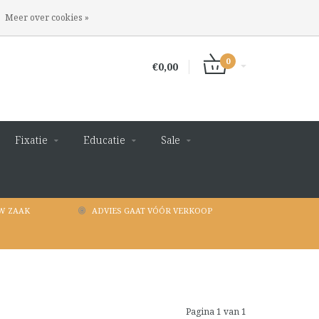
INLOGGEN
REGISTREREN
Meer over cookies »
0
€0,00
Fixatie
Educatie
Sale
W ZAAK
ADVIES GAAT VÓÓR VERKOOP
Pagina 1 van 1