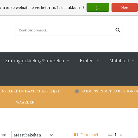
 om onze website te verbeteren. Is dat akkoord?
Ja
Nee
Zintuigprikkeling/Snoezelen
Buiten
Mobiliteit
ENSELIJKE EN MAATSCHAPPELIJKE
VAKMENSEN MET HART VOOR U
WAARDEN
 op:
Foto-tabel
Lijst