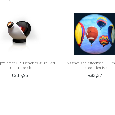
fprojector OPTIkinetics Aura Led
Magnetisch effectwiel 6" - t
+ liquidpack
Balloon festival
€235,95
€83,37