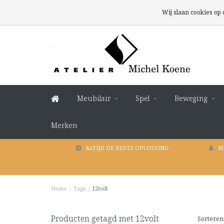
Wij slaan cookies op
Meubilair
Spel
Beweging
Merken
ALTIJD DE BESTE OPLOSSING
M
Home
/
Tags
/
12volt
Producten getagd met 12volt
Sorteren