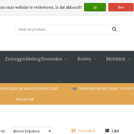
 om onze website te verbeteren. Is dat akkoord?
Ja
Nee
Zintuigprikkeling/Snoezelen
Buiten
Mobiliteit
ENSELIJKE EN MAATSCHAPPELIJKE
VAKMENSEN MET HART VOOR U
WAARDEN
 op:
Foto-tabel
Lijst