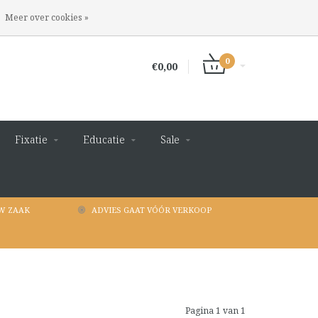
INLOGGEN
REGISTREREN
Meer over cookies »
0
€0,00
Fixatie
Educatie
Sale
W ZAAK
ADVIES GAAT VÓÓR VERKOOP
Pagina 1 van 1