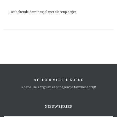
Het bekende dominospel met dierenplaatjes.
ATELIER MICHEL KOENE
Koene. Dé zorg van een toegewijd familiebedrijf!
NIEUWSBRIEF