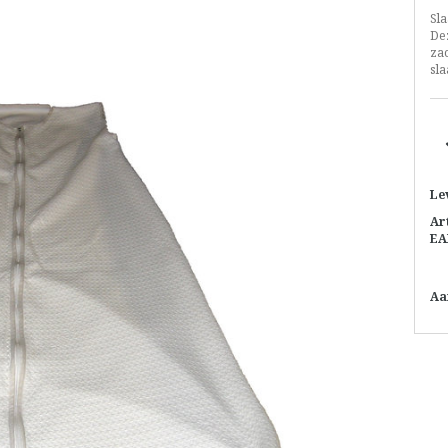
Sl
Dez
zac
sl
Le
Ar
EA
Aa