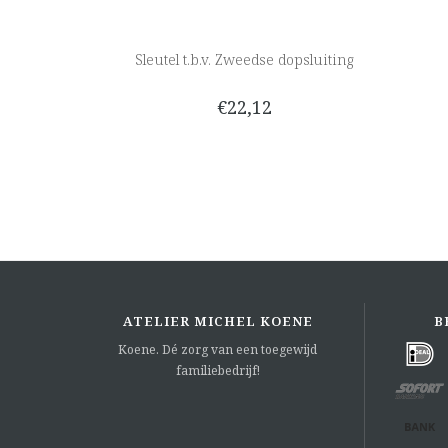
Sleutel t.b.v. Zweedse dopsluiting
€22,12
ATELIER MICHEL KOENE
B
Koene. Dé zorg van een toegewijd
familiebedrijf!