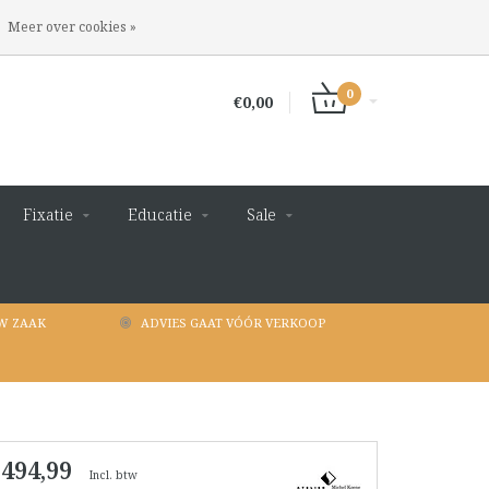
INLOGGEN
REGISTREREN
Meer over cookies »
0
€0,00
Fixatie
Educatie
Sale
W ZAAK
ADVIES GAAT VÓÓR VERKOOP
 494,99
Incl. btw