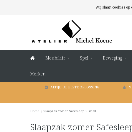
Wij slaan cookies op
Meubilair
Spel
Beweging
Merken
ALTIJD DE BESTE OPLOSSING
M
Home
/
Slaapzak zomer Safesleep S small
Slaapzak zomer Safesleep