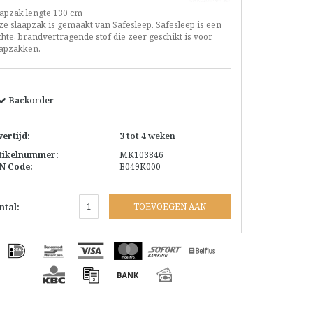
aapzak lengte 130 cm
e slaapzak is gemaakt van Safesleep. Safesleep is een
hte, brandvertragende stof die zeer geschikt is voor
aapzakken.
Backorder
vertijd:
3 tot 4 weken
tikelnummer:
MK103846
N Code:
B049K000
TOEVOEGEN AAN
ntal:
WINKELWAGEN