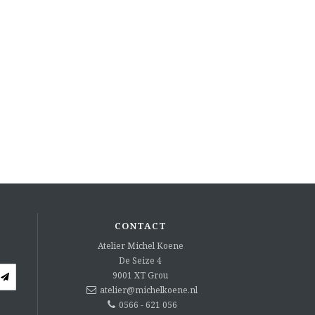
CONTACT
Atelier Michel Koene
De Seize 4
9001 XT
Grou
atelier@michelkoene.nl
0566 - 621 056