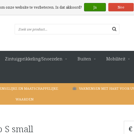
 om onze website te verbeteren. Is dat akkoord?
Ja
Nee
Zintuigprikkeling/Snoezelen
Buiten
Mobiliteit
ENSELIJKE EN MAATSCHAPPELIJKE
VAKMENSEN MET HART VOOR U
WAARDEN
 S small
€