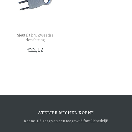
Sleutel t.b.v. Zweedse
dopsluiting
€22,12
ATELIER MICHEL KOENE
Koene. Dé zorg van een toegewijd familiebedrijf!