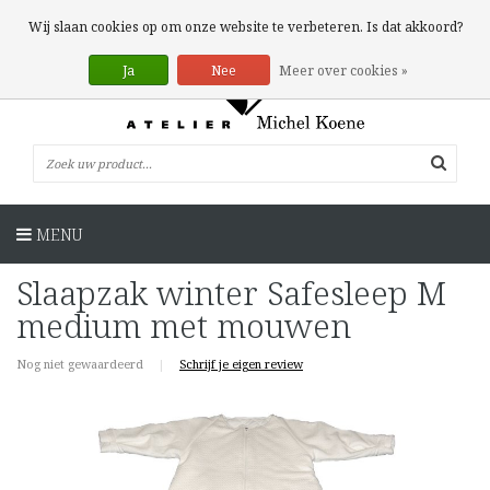
0 Artikelen
Wij slaan cookies op om onze website te verbeteren. Is dat akkoord?
Ja
Nee
Meer over cookies »
MENU
Slaapzak winter Safesleep M
medium met mouwen
Nog niet gewaardeerd
|
Schrijf je eigen review