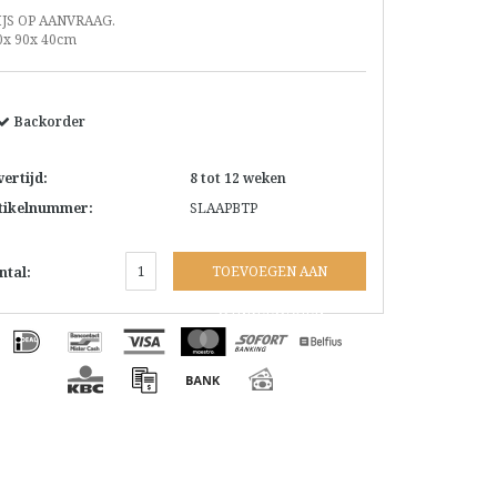
IJS OP AANVRAAG.
0x 90x 40cm
Backorder
vertijd:
8 tot 12 weken
tikelnummer:
SLAAPBTP
TOEVOEGEN AAN
ntal:
WINKELWAGEN