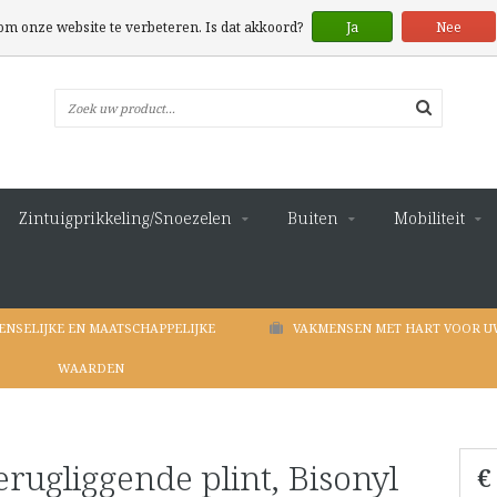
 om onze website te verbeteren. Is dat akkoord?
Ja
Nee
Zintuigprikkeling/Snoezelen
Buiten
Mobiliteit
ENSELIJKE EN MAATSCHAPPELIJKE
VAKMENSEN MET HART VOOR U
WAARDEN
erugliggende plint, Bisonyl
€