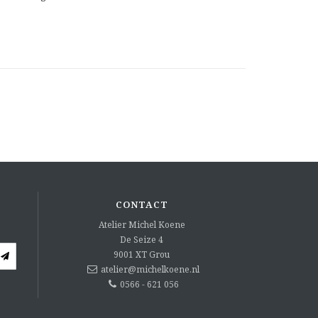
CONTACT
Atelier Michel Koene
De Seize 4
9001 XT
Grou
atelier@michelkoene.nl
0566 - 621 056