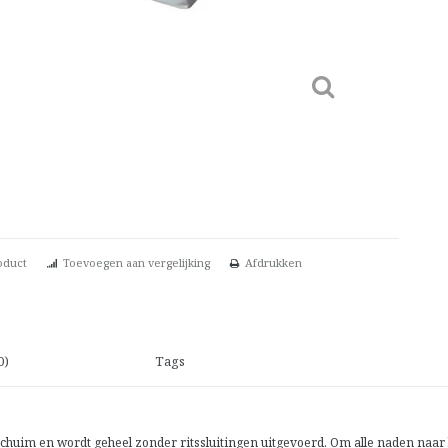
oduct
Toevoegen aan vergelijking
Afdrukken
0)
Tags
ouschuim en wordt geheel zonder ritssluitingen uitgevoerd. Om alle naden naa