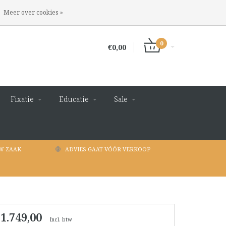
INLOGGEN
REGISTREREN
Meer over cookies »
0
€0,00
Fixatie
Educatie
Sale
W ZAAK
ADVIES GAAT VÓÓR VERKOOP
 1.749,00
Incl. btw