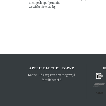
dichtgesleept (genaaid).
Gewicht circa 30 kg.
ATELIER MICHEL KOENE
B
Koene. Dé zorg van een toegewijd
familiebedrijf!