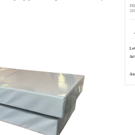
PR
20
Le
Ar
Aa