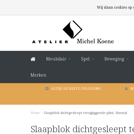
Wij slaan cookies op
Meubilair
Spel
Beweging
Merken
ALTIJD DE BESTE OPLOSSING
M
Home
/
Slaapblok dichtgesleept terugliggende plint, Bisonyl
Slaapblok dichtgesleept t