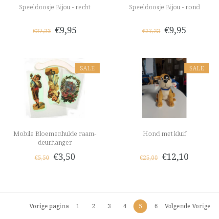
Speeldoosje Bijou - recht
Speeldoosje Bijou - rond
€9,95
€9,95
€27,23
€27,23
SALE
SALE
Mobile Bloemenhulde raam-
Hond met kluif
deurhanger
€3,50
€12,10
€5,50
€25,00
Vorige pagina
1
2
3
4
5
6
Volgende Vorige