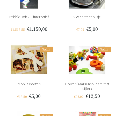
Bubble Unit 20- interactief
VW camper busje
€1.150,00
€5,00
€1.518,55
€7,09
SALE
SALE
Mobile Poezen
Houten kaarsenhouders met
cijfers
€5,00
€12,50
€19,50
€25,00