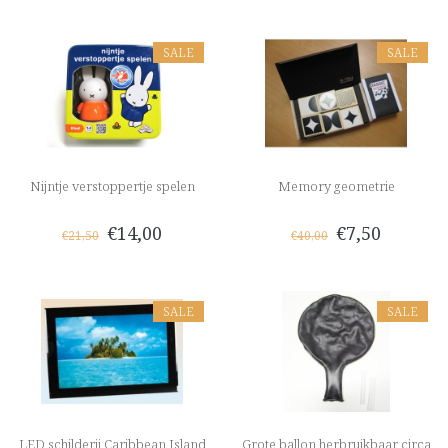
SALE
SALE
Nijntje verstoppertje spelen
Memory geometrie
€14,00
€7,50
€21,50
€40,00
SALE
SALE
LED schilderij Caribbean Island
Grote ballon herbruikbaar circa