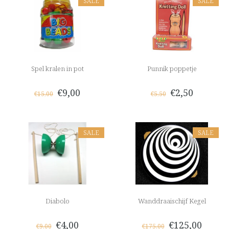
SALE
SALE
Spel kralen in pot
Punnik poppetje
€9,00
€2,50
€15,00
€5,50
SALE
SALE
Diabolo
Wanddraaischijf Kegel
€4,00
€125,00
€9,00
€175,00