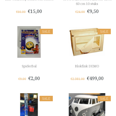
60 cm 10 stuks
€15,00
€9,50
€66,00
€24,00
SALE
SALE
Spiderbal
Blokfink DEMO
€2,00
€499,00
€9,00
€2.381,00
SALE
SALE