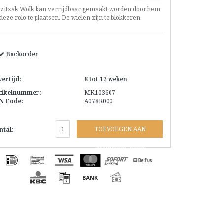
 zitzak Wolk kan verrijdbaar gemaakt worden door hem
deze rolo te plaatsen. De wielen zijn te blokkeren.
Backorder
vertijd:
8 tot 12 weken
tikelnummer:
MK103607
N Code:
A078R000
TOEVOEGEN AAN
ntal:
WINKELWAGEN