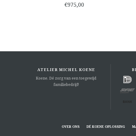
€975,00
ATELIER MICHEL KOENE
B
Koene. Dé zorg van een toegewijd
familiebedrijf!
OVER ONS
DÉ KOENE OPLOSSING
M