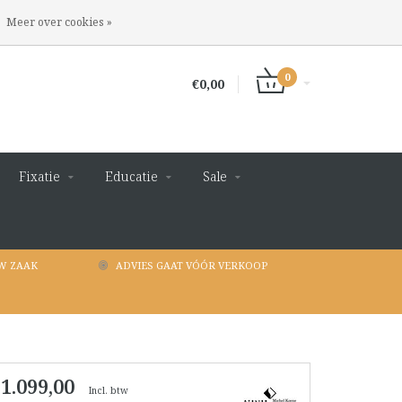
INLOGGEN
REGISTREREN
Meer over cookies »
0
€0,00
Fixatie
Educatie
Sale
W ZAAK
ADVIES GAAT VÓÓR VERKOOP
 1.099,00
Incl. btw