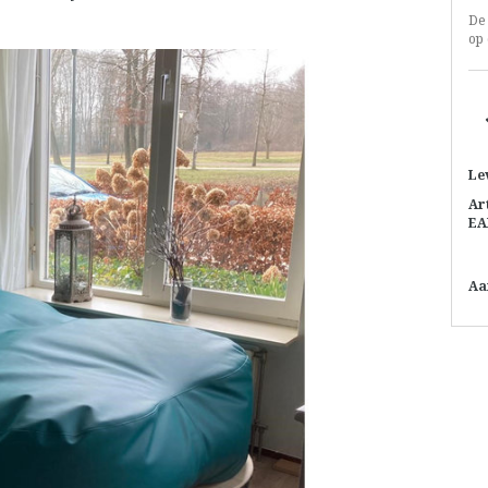
De
op 
Le
Ar
EA
Aa