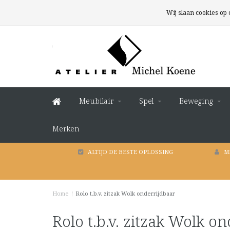
Wij slaan cookies op
Meubilair
Spel
Beweging
Merken
ALTIJD DE BESTE OPLOSSING
M
Home
/
Rolo t.b.v. zitzak Wolk onderrijdbaar
Rolo t.b.v. zitzak Wolk o