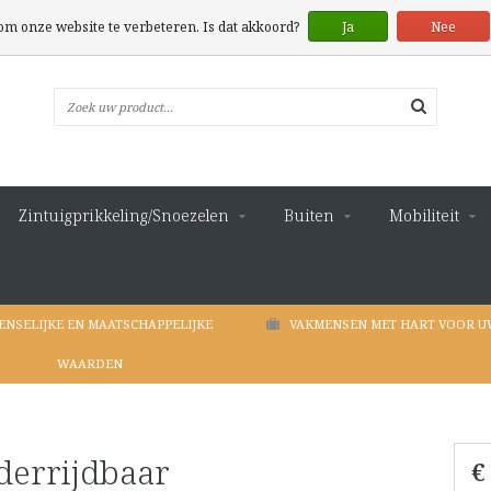
 om onze website te verbeteren. Is dat akkoord?
Ja
Nee
Zintuigprikkeling/Snoezelen
Buiten
Mobiliteit
ENSELIJKE EN MAATSCHAPPELIJKE
VAKMENSEN MET HART VOOR U
WAARDEN
nderrijdbaar
€