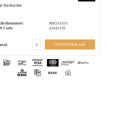
Backorder
tikelnummer:
MK101419
N Code:
41641320
TOEVOEGEN AAN
ntal:
WINKELWAGEN