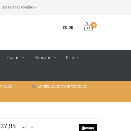
INLOGGEN
REGISTREREN
Meer over cookies »
0
€0,00
Fixatie
Educatie
Sale
W ZAAK
ADVIES GAAT VÓÓR VERKOOP
 27,95
Incl. btw