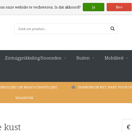
 om onze website te verbeteren. Is dat akkoord?
Ja
Nee
Zintuigprikkeling/Snoezelen
Buiten
Mobiliteit
ENSELIJKE EN MAATSCHAPPELIJKE
VAKMENSEN MET HART VOOR U
WAARDEN
 kust
€