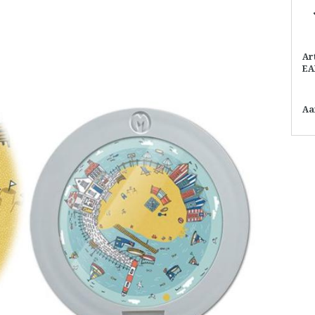
Ar
EA
Aa