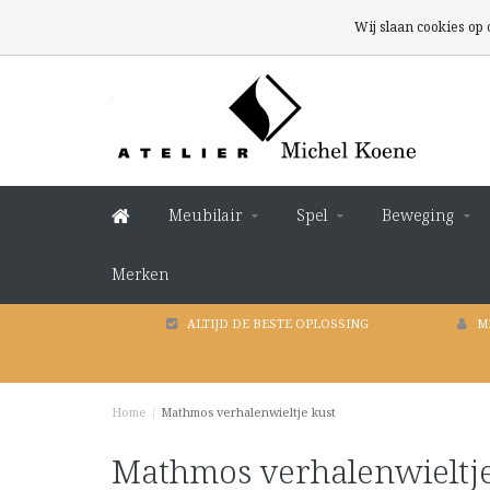
Wij slaan cookies op
Meubilair
Spel
Beweging
Merken
ALTIJD DE BESTE OPLOSSING
M
Home
/
Mathmos verhalenwieltje kust
Mathmos verhalenwieltje