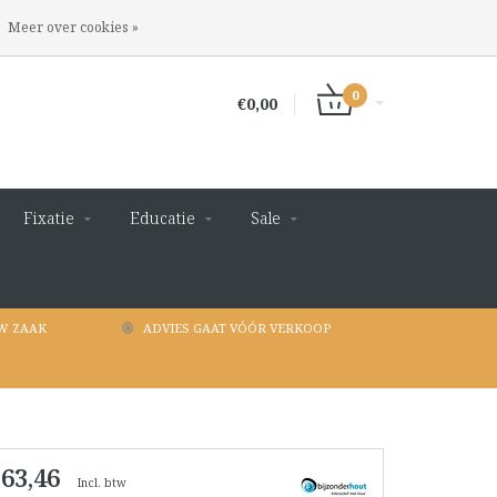
INLOGGEN
REGISTREREN
Meer over cookies »
0
€0,00
Fixatie
Educatie
Sale
W ZAAK
ADVIES GAAT VÓÓR VERKOOP
 63,46
Incl. btw