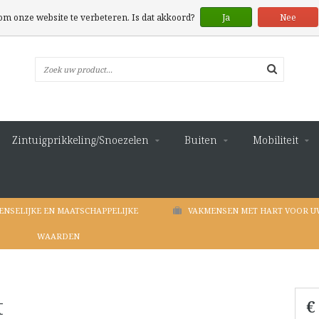
 om onze website te verbeteren. Is dat akkoord?
Ja
Nee
Zintuigprikkeling/Snoezelen
Buiten
Mobiliteit
ENSELIJKE EN MAATSCHAPPELIJKE
VAKMENSEN MET HART VOOR U
WAARDEN
t
€