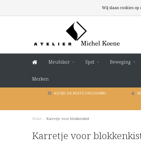
Wij slaan cookies op
Meubilair
Spel
Beweging
Merken
ALTIJD DE BESTE OPLOSSING
M
Home
/
Karretje voor blokkenkist
Karretje voor blokkenkis