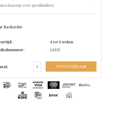
uten karretje voor speelblokken
Backorder
vertijd:
4 tot 6 weken
tikelnummer:
14320
TOEVOEGEN AAN
ntal:
WINKELWAGEN