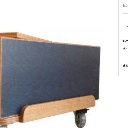
Ho
Le
Ar
Aa