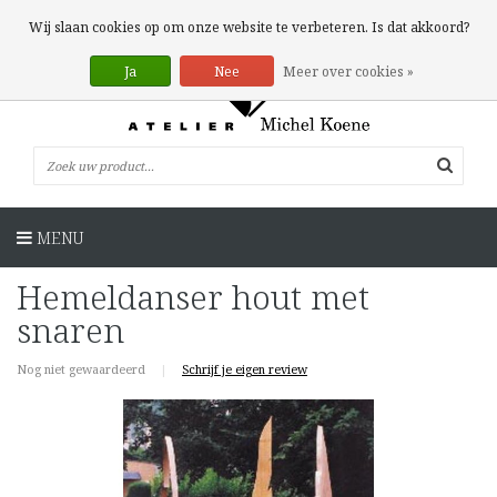
0 Artikelen
Wij slaan cookies op om onze website te verbeteren. Is dat akkoord?
Ja
Nee
Meer over cookies »
MENU
Hemeldanser hout met
snaren
Nog niet gewaardeerd
|
Schrijf je eigen review