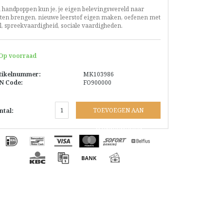
a handpoppen kun je, je eigen belevingswereld naar
iten brengen, nieuwe leerstof eigen maken, oefenen met
l, spreekvaardigheid, sociale vaardigheden.
Op voorraad
tikelnummer:
MK103986
N Code:
FO900000
TOEVOEGEN AAN
ntal:
WINKELWAGEN