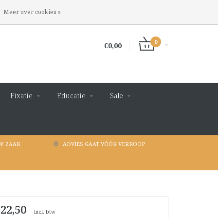
INLOGGEN
REGISTREREN
Meer over cookies »
0
€0,00
Fixatie
Educatie
Sale
W ZAAK
ADVIES GAAT VÓÓR VERKOOP
 22,50
Incl. btw