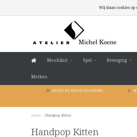
Wij slaan cookies op
Meubilair
Spel
Beweging
Merken
ALTIJD DE BESTE OPLOSSING
M
Home
/
Handpop Kitten
Handpop Kitten