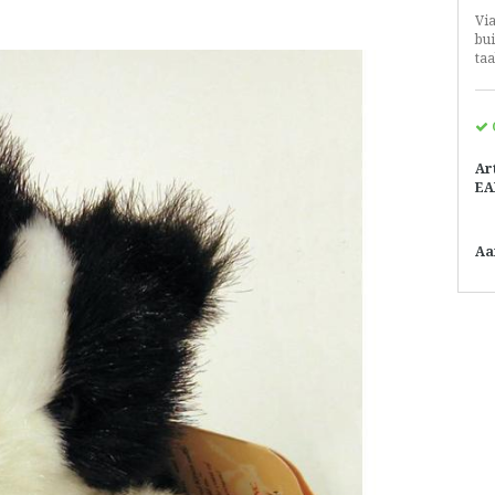
Vi
bu
taa
Ar
EA
Aa