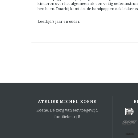
kinderen over het algemeen als een veilig oefeninstru
hen heen. Daarbij komt dat de handpoppen ook lekker za
Leeftijd 3 jaar en ouder.
ATELIER MICHEL KOENE
B
Koene. Dé zorg van een toegewijd
familiebedrijf!