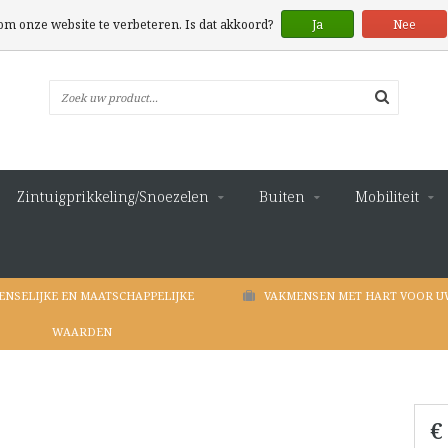
 om onze website te verbeteren. Is dat akkoord?
Ja
Nee
Zintuigprikkeling/Snoezelen
Buiten
Mobiliteit
ENSELIJKE EN MAATSCHAPPELIJKE
VAKMENSEN MET HART VOOR U
WAARDEN
€