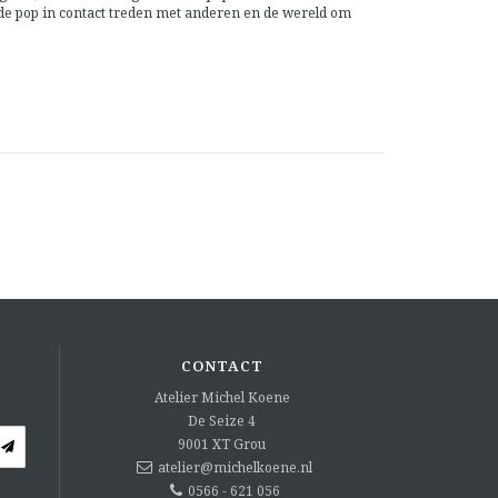
 de pop in contact treden met anderen en de wereld om
CONTACT
Atelier Michel Koene
De Seize 4
9001 XT
Grou
atelier@michelkoene.nl
0566 - 621 056