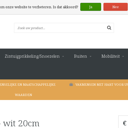
 om onze website te verbeteren. Is dat akkoord?
Ja
Nee
Zintuigprikkeling/Snoezelen
Buiten
Mobiliteit
ENSELIJKE EN MAATSCHAPPELIJKE
VAKMENSEN MET HART VOOR U
WAARDEN
- wit 20cm
€