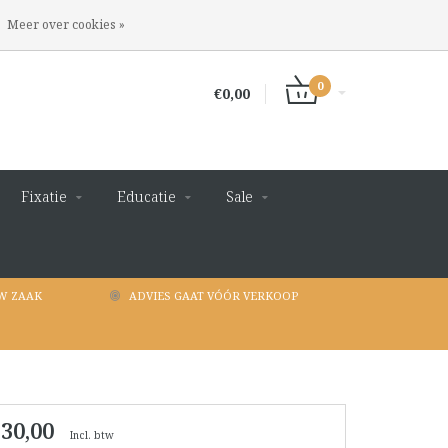
INLOGGEN
REGISTREREN
Meer over cookies »
0
€0,00
Fixatie
Educatie
Sale
W ZAAK
ADVIES GAAT VÓÓR VERKOOP
 30,00
Incl. btw