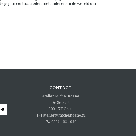
 de pop in contact treden met anderen en de wereld om
CONTACT
Atelier Michel Koene
De Seize 4
9001 XT
Grou
atelier@michelkoene.nl
0566 - 621 056