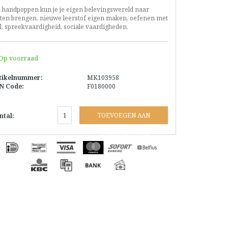
a handpoppen kun je je eigen belevingswereld naar
iten brengen, nieuwe leerstof eigen maken, oefenen met
l, spreekvaardigheid, sociale vaardigheden.
Op voorraad
tikelnummer:
MK103958
N Code:
F0180000
TOEVOEGEN AAN
ntal:
WINKELWAGEN