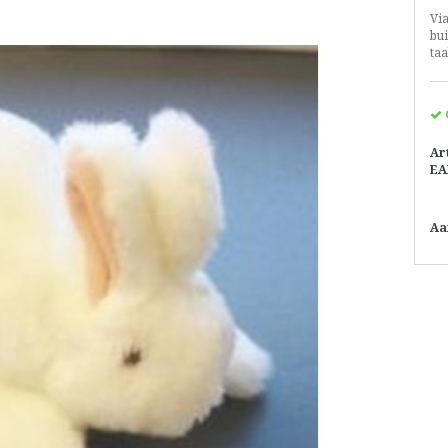
Vi
bu
taa
Ar
EA
Aa