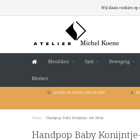
Wij slaan cookies op
Meubilair
Spel
Beweging
Merken
ALTIJD DE BESTE OPLOSSING
M
Home
/
Handpop Baby Konijntje- wit 20cm
Handpop Baby Konijntje