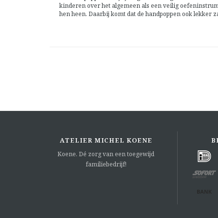
kinderen over het algemeen als een veilig oefeninstru
hen heen. Daarbij komt dat de handpoppen ook lekker za
ATELIER MICHEL KOENE
B
Koene. Dé zorg van een toegewijd
familiebedrijf!