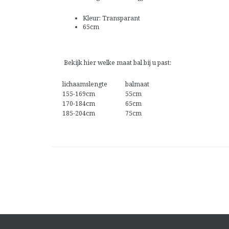
Kleur: Transparant
65cm
Bekijk hier welke maat bal bij u past:
lichaamslengte
balmaat
155-169cm
55cm
170-184cm
65cm
185-204cm
75cm