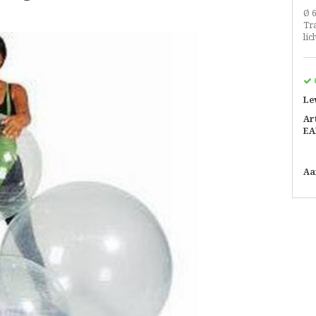
Ø 
Tr
li
Le
Ar
EA
Aa