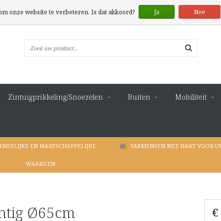
 om onze website te verbeteren. Is dat akkoord?
Ja
Nee
Zintuigprikkeling/Snoezelen
Buiten
Mobiliteit
ENSELIJKE EN MAATSCHAPPELIJKE
VAKMENSEN MET HART VOOR U
WAARDEN
chtig Ø65cm
€