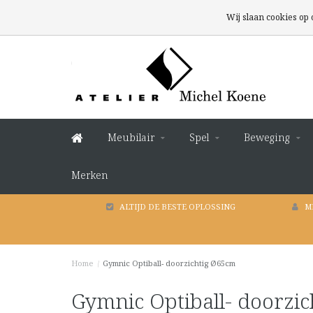
Wij slaan cookies op
Meubilair
Spel
Beweging
Merken
ALTIJD DE BESTE OPLOSSING
M
Home
/
Gymnic Optiball- doorzichtig Ø65cm
Gymnic Optiball- doorzi