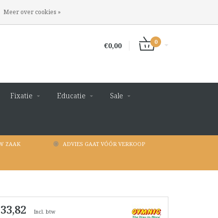
INLOGGEN
REGISTREREN
Meer over cookies »
0
€0,00
Fixatie
Educatie
Sale
W ZAAK
ADVIES GAAT VÓÓR VERKOOP
 33,82
Incl. btw