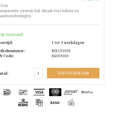
65cm
ansparante Gymnic bal, ideaal voor balans en
chaamsoefeningen.
Op voorraad
vertijd:
1 tot 3 werkdagen
tikelnummer:
MK103908
N Code:
B4069000
TOEVOEGEN AAN
ntal:
WINKELWAGEN