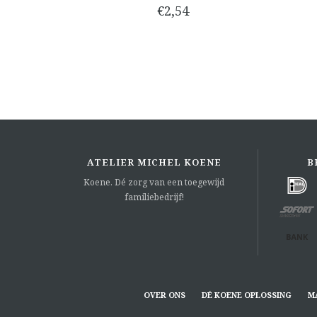
€2,54
ATELIER MICHEL KOENE
B
Koene. Dé zorg van een toegewijd
familiebedrijf!
OVER ONS
DÉ KOENE OPLOSSING
M