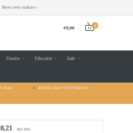
INLOGGEN
REGISTREREN
Meer over cookies »
0
€0,00
Fixatie
Educatie
Sale
W ZAAK
ADVIES GAAT VÓÓR VERKOOP
 8,21
Incl. btw