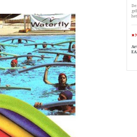
De
ge
het
N
Ar
EA