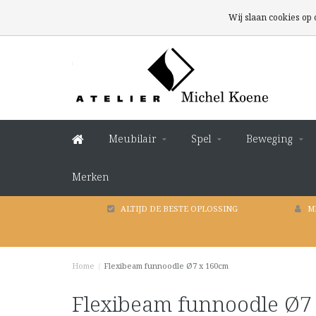
Wij slaan cookies op
Meubilair
Spel
Beweging
Merken
ALTIJD DE BESTE OPLOSSING
M
Home
/
Flexibeam funnoodle Ø7 x 160cm
Flexibeam funnoodle Ø7