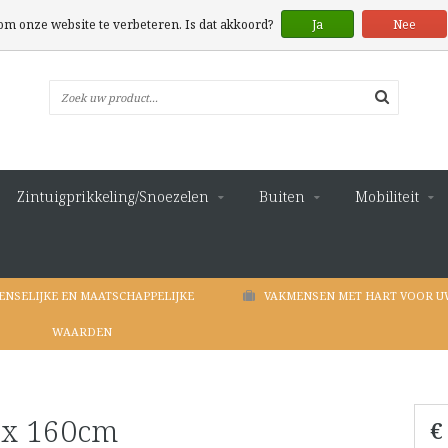
 om onze website te verbeteren. Is dat akkoord?
Ja
Nee
Zintuigprikkeling/Snoezelen
Buiten
Mobiliteit
ENSELIJKE EN MAATSCHAPPELIJKE
VAKMENSEN MET HART VOOR U
WAARDEN
 x 160cm
€