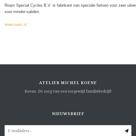
Roam Special Cycles B.V. is fabrikant van speciale fietsen voor zeer uite
voor minder-validen.
www.roam.nl
ATELIER MICHEL KOENE
Koene. Dé zorg van een toegewijd familiebedrijf!
NIEUWSBRIEF