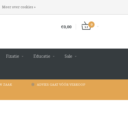
INLOGGEN
REGISTREREN
Meer over cookies »
0
€0,00
Fixatie
Educatie
Sale
W ZAAK
ADVIES GAAT VÓÓR VERKOOP