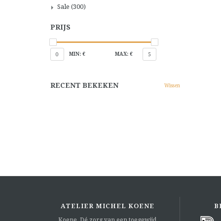
Sale
(300)
PRIJS
MIN: €
MAX: €
0
5
RECENT BEKEKEN
Wissen
ATELIER MICHEL KOENE
B
Koene. Dé zorg van een toegewijd