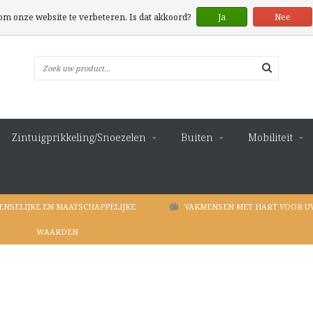
 om onze website te verbeteren. Is dat akkoord?
Ja
Nee
Zintuigprikkeling/Snoezelen
Buiten
Mobiliteit
ENSELIJKE EN MAATSCHAPPELIJKE
VAKMENSEN MET HART VOOR U
WAARDEN