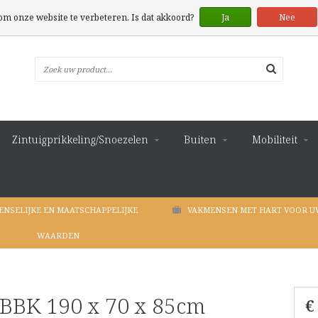
 om onze website te verbeteren. Is dat akkoord?
Ja
Nee
Zintuigprikkeling/Snoezelen
Buiten
Mobiliteit
ENSELIJKE EN MAATSCHAPPELIJKE
VAKMENSEN MET HART VOOR U
WAARDEN
 BBK 190 x 70 x 85cm
€