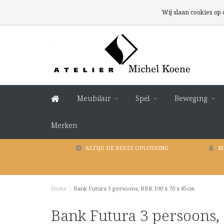
Wij slaan cookies op
Meubilair
Spel
Beweging
Merken
ALTIJD DE BESTE OPLOSSING
M
Home
/
Bank Futura 3 persoons, BBK 190 x 70 x 85cm
Bank Futura 3 persoons,