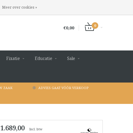
INLOGGEN
REGISTREREN
Meer over cookies »
0
€0,00
Fixatie
Educatie
Sale
W ZAAK
ADVIES GAAT VÓÓR VERKOOP
 1.689,00
Incl. btw