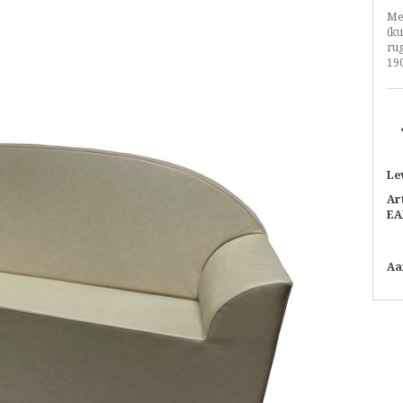
Me
(k
rug
190
Le
Ar
EA
Aa