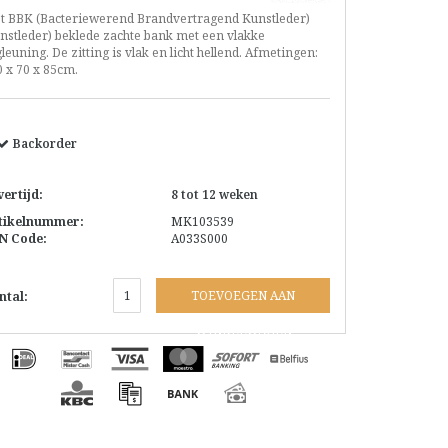
t BBK (Bacteriewerend Brandvertragend Kunstleder)
unstleder) beklede zachte bank met een vlakke
leuning. De zitting is vlak en licht hellend. Afmetingen:
 x 70 x 85cm.
Backorder
vertijd:
8 tot 12 weken
tikelnummer:
MK103539
N Code:
A033S000
TOEVOEGEN AAN
ntal:
WINKELWAGEN