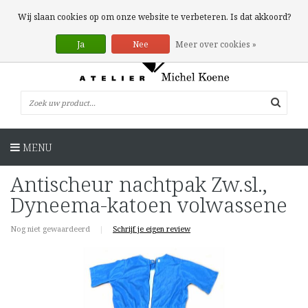
0 Artikelen
Wij slaan cookies op om onze website te verbeteren. Is dat akkoord?
Ja
Nee
Meer over cookies »
MENU
Antischeur nachtpak Zw.sl.,
Dyneema-katoen volwassene
Nog niet gewaardeerd
|
Schrijf je eigen review