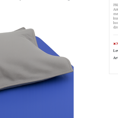
PR
An
met
kus
ho
div
N
Le
Ar