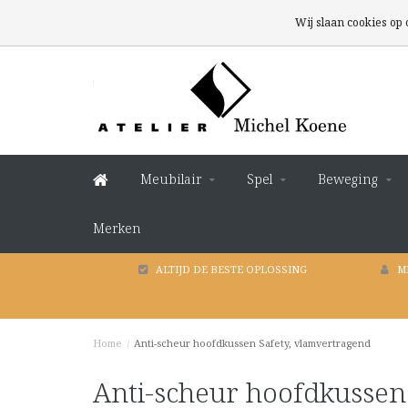
Wij slaan cookies op
Meubilair
Spel
Beweging
Merken
ALTIJD DE BESTE OPLOSSING
M
Home
/
Anti-scheur hoofdkussen Safety, vlamvertragend
Anti-scheur hoofdkussen