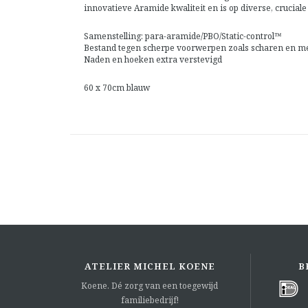
innovatieve Aramide kwaliteit en is op diverse, crucial
Samenstelling: para-aramide/PBO/Static-control™
Bestand tegen scherpe voorwerpen zoals scharen en m
Naden en hoeken extra verstevigd
60 x 70cm blauw
ATELIER MICHEL KOENE
B
Koene. Dé zorg van een toegewijd
familiebedrijf!