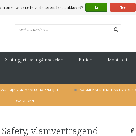
 om onze website te verbeteren. Is dat akkoord?
Ja
Nee
Zintuigprikkeling/Snoezelen
Buiten
Mobiliteit
ENSELIJKE EN MAATSCHAPPELIJKE
VAKMENSEN MET HART VOOR U
WAARDEN
 Safety, vlamvertragend
€