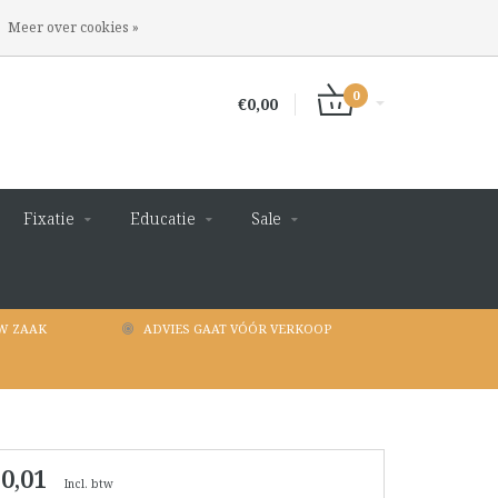
INLOGGEN
REGISTREREN
Meer over cookies »
0
€0,00
Fixatie
Educatie
Sale
W ZAAK
ADVIES GAAT VÓÓR VERKOOP
 0,01
Incl. btw