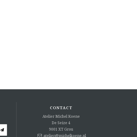
CONTACT
Atelier Michel Koene
De Seize 4
9001 XT
Grou
atelier@michelkoene.nl