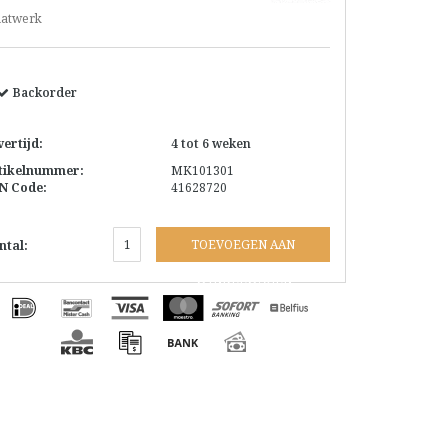
atwerk
Backorder
vertijd:
4 tot 6 weken
tikelnummer:
MK101301
N Code:
41628720
TOEVOEGEN AAN
ntal:
WINKELWAGEN