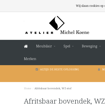
Wij slaan cookies op
Meubilair
Spel
Beweging
Merken
ALTIJD DE BESTE OPLOSSING
M
Home
/
Afritsbaar bovendek, WZ-stof
Afritsbaar bovendek, WZ