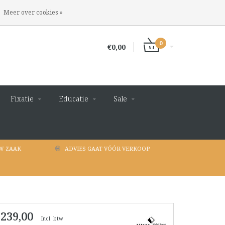
INLOGGEN
REGISTREREN
Meer over cookies »
0
€0,00
Fixatie
Educatie
Sale
W ZAAK
ADVIES GAAT VÓÓR VERKOOP
 239,00
Incl. btw