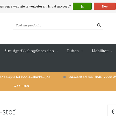
 om onze website te verbeteren. Is dat akkoord?
Ja
Nee
Zintuigprikkeling/Snoezelen
Buiten
Mobiliteit
ENSELIJKE EN MAATSCHAPPELIJKE
VAKMENSEN MET HART VOOR U
WAARDEN
-stof
€