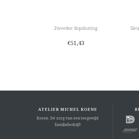
Zweedse dopsluiting
Sleu
€51,43
ATELIER MICHEL KOENE
B
Koene. Dé zorg van een toegewijd
familiebedrijf!