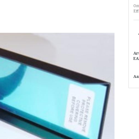
Om 
Eff
Ar
EA
Aa