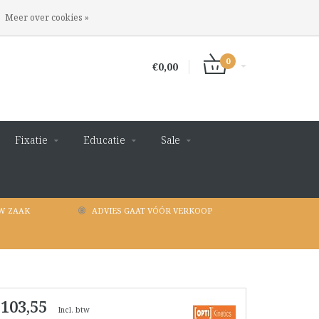
INLOGGEN
REGISTREREN
Meer over cookies »
0
€0,00
Fixatie
Educatie
Sale
W ZAAK
ADVIES GAAT VÓÓR VERKOOP
 103,55
Incl. btw