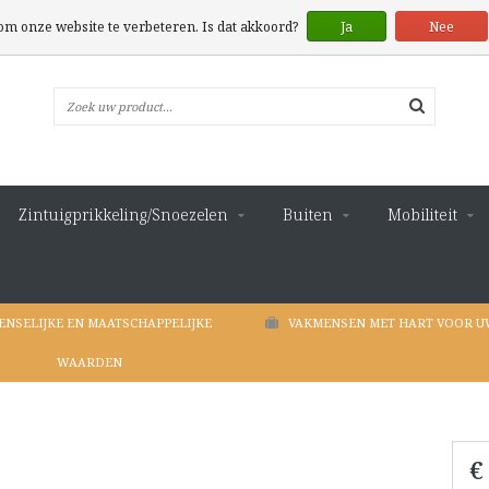
 om onze website te verbeteren. Is dat akkoord?
Ja
Nee
Zintuigprikkeling/Snoezelen
Buiten
Mobiliteit
ENSELIJKE EN MAATSCHAPPELIJKE
VAKMENSEN MET HART VOOR U
WAARDEN
€