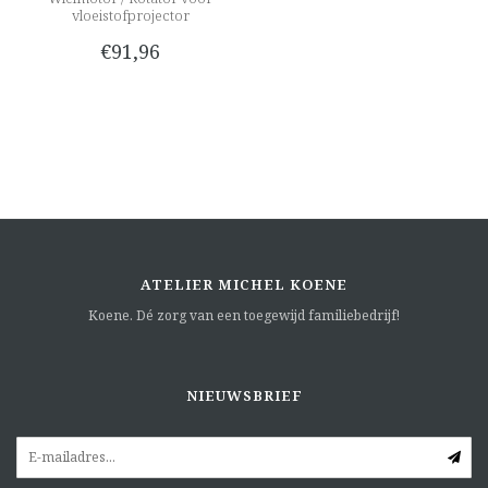
vloeistofprojector
€91,96
ATELIER MICHEL KOENE
Koene. Dé zorg van een toegewijd familiebedrijf!
NIEUWSBRIEF