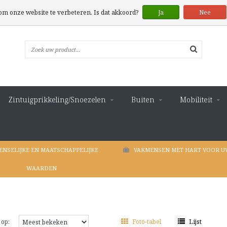
 om onze website te verbeteren. Is dat akkoord?
Ja
Nee
Zintuigprikkeling/Snoezelen
Buiten
Mobiliteit
ENSELIJKE EN MAATSCHAPPELIJKE
VAKMENSEN MET HART VOOR U
WAARDEN
 op:
Foto-tabel
Lijst