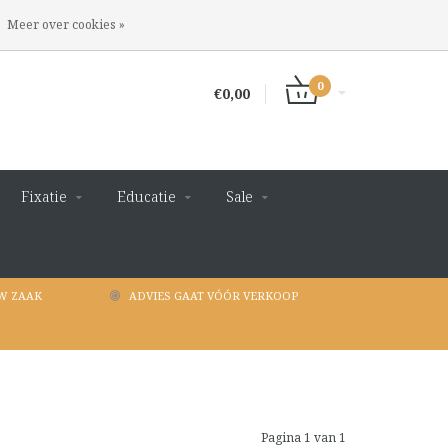
INLOGGEN
REGISTREREN
Meer over cookies »
0
€0,00
Fixatie
Educatie
Sale
W ZAAK
ADVIES GAAT VÓÓR VERKOOP
Pagina 1 van 1