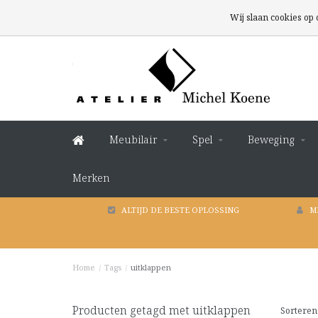
Wij slaan cookies op
Meubilair
Spel
Beweging
Merken
ALTIJD DE BESTE OPLOSSING
M
Home
/
Tags
/
uitklappen
Producten getagd met uitklappen
Sorteren