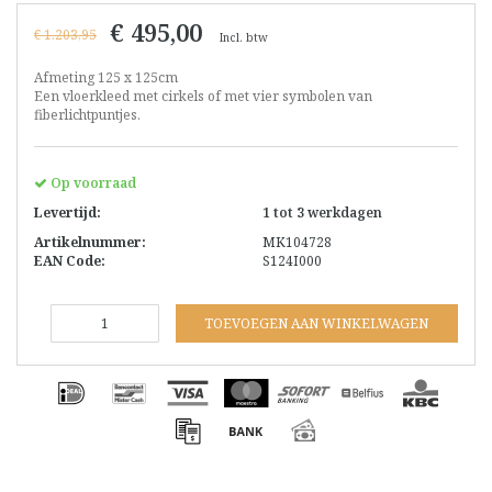
€ 495,00
€ 1.203,95
Incl. btw
Afmeting 125 x 125cm
Een vloerkleed met cirkels of met vier symbolen van
fiberlichtpuntjes.
Op voorraad
Levertijd:
1 tot 3 werkdagen
Artikelnummer:
MK104728
EAN Code:
S124I000
TOEVOEGEN AAN WINKELWAGEN