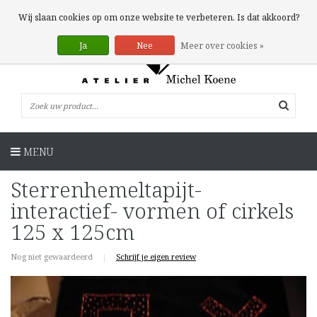
0 Artikelen
Wij slaan cookies op om onze website te verbeteren. Is dat akkoord?
Ja
Nee
Meer over cookies »
MENU
Sterrenhemeltapijt-
interactief- vormen of cirkels
125 x 125cm
Nog niet gewaardeerd
|
Schrijf je eigen review