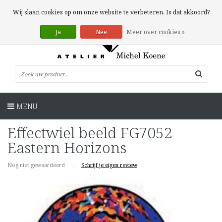
0 Artikelen
Wij slaan cookies op om onze website te verbeteren. Is dat akkoord?
Ja
Nee
Meer over cookies »
MENU
Effectwiel beeld FG7052
Eastern Horizons
Nog niet gewaardeerd
|
Schrijf je eigen review