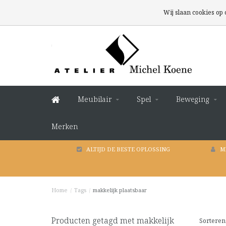
Wij slaan cookies op
Meubilair
Spel
Beweging
Merken
ALTIJD DE BESTE OPLOSSING
M
Home
/
Tags
/
makkelijk plaatsbaar
Producten getagd met makkelijk
Sorteren