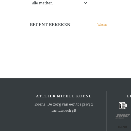
RECENT BEKEKEN
Wissen
ATELIER MICHEL KOENE
B
Koene. Dé zorg van een toegewijd
familiebedrijf!