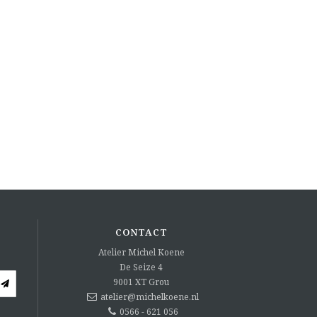
CONTACT
Atelier Michel Koene
De Seize 4
9001 XT
Grou
atelier@michelkoene.nl
0566 - 621 056