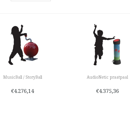
MusicBall / StoryBall
AudioNetic praatpaal
€4.276,14
€4.375,36