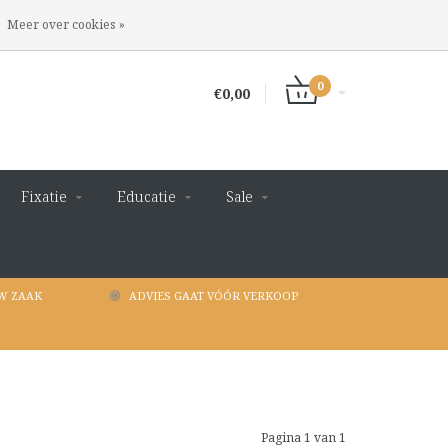
INLOGGEN
REGISTREREN
Meer over cookies »
0
€0,00
Fixatie
Educatie
Sale
W ZAAK
ADVIES GAAT VÓÓR VERKOOP
Pagina 1 van 1