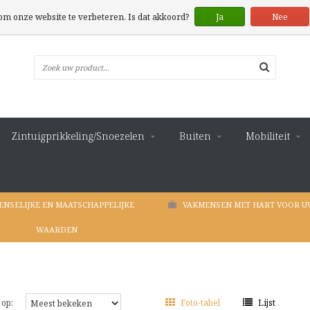
 om onze website te verbeteren. Is dat akkoord?
Ja
Nee
Zintuigprikkeling/Snoezelen
Buiten
Mobiliteit
ENSELIJKE EN MAATSCHAPPELIJKE
VAKMENSEN MET HART VOOR U
WAARDEN
 op:
Foto-tabel
Lijst